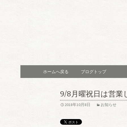
「カフェモード～cafeMo
レストラ
～cafeM
コンテンツへ移動
ホームへ戻る
ブログトップ
9/8月曜祝日は営
2018年10月8日
お知らせ