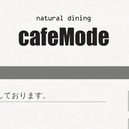
de～」の最新情報
ンウエディング「
ode～」からのお
業しております。