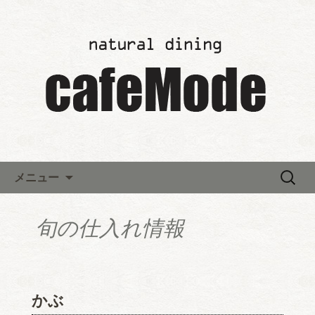
「カフェモード～cafeMode～」の最新
情報
レストランウエディング「カ
フェモード～cafeMode～」か
らのお知らせ
コンテンツへ移動
検
メニュー
索:
旬の仕入れ情報
かぶ