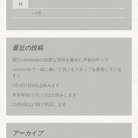
31
« 7月
最近の投稿
堀江cafeModeの自然な旨味を集めた洋食の作り方
cafemodeで一緒に働いて頂けるスタッフを募集していま
す！
1月4日7日8日は休みます
年末年始12/31.1/1はお休みします
12月8日は17時で閉店します
アーカイブ