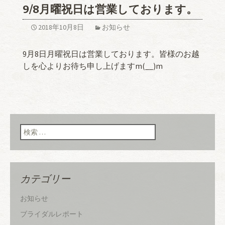
9/8月曜祝日は営業しております。
2018年10月8日
お知らせ
9月8日月曜祝日は営業しております。皆様のお越
しを心よりお待ち申し上げますm(__)m
検索:
カテゴリー
お知らせ
ブライダルレポート