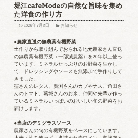
堀江cafeModeの自然な旨味を集め
た洋食の作り方
2026年7月3日
お知らせ
●農家直送の無農薬有機野菜
土作りから取り組んでおられる地元農家さん直送
の無農薬有機野菜（一部減農薬）を20年以上使っ
ています。ミネラルたっぷりのお野菜を生かし
て、ドレッシングやソースも無添加で手作りして
きました。
窪さんのレタス、廣渕さんのカブやナス、角田さ
んのトマト、葛城さんのお米、仲間や先輩が作っ
ているミネラルいっぱいのおいしい旬の野菜をお
届けします。
●当店のデミグラスソース
農家さんの旬の有機野菜をベースにしています。
小麦・油を使わず、煮詰めた赤ワイン、鶏胸肉と