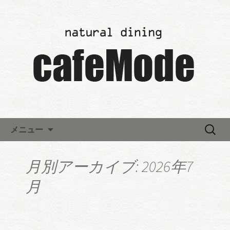
「カフェモード～cafeMode～」の最新
情報
レストランウエディング「カ
フェモード～cafeMode～」か
らのお知らせ
コンテンツへ移動
検
メニュー
索:
月別アーカイブ: 2026年7
月