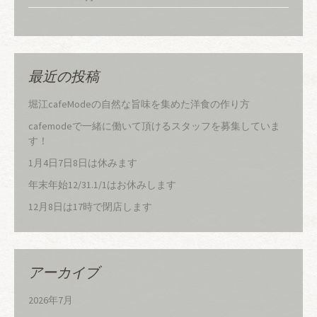
最近の投稿
堀江cafeModeの自然な旨味を集めた洋食の作り方
cafemodeで一緒に働いて頂けるスタッフを募集していま
す！
1月4日7日8日は休みます
年末年始12/31.1/1はお休みします
12月8日は17時で閉店します
アーカイブ
2026年7月