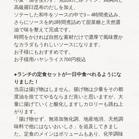
高級羅臼昆布のだしを加え、
ソテーした和牛をソースの中で3～4時間煮込み、
さらにソースを約2時間煮詰めて甜菜糖と天然醤
油で味を整えて完成です。
時間をかければ自然な素材だけで濃厚で風味豊か
なカラダもうれしいソースになります。
お子様にもおすすめです。
お子様用ハヤシライス700円税込
●ランチの定食セットが一日中食べれるようにな
りました！
当店は揚げ物はしません。揚げ物は少量をその都
度油を捨ててやるならまだ良いと思いますが、大
量に揚げていくと酸化しますしカロリーも跳ね上
がります。
「揚げ物せず、無添加無化調、地産地消、天然調
味料で他にはないおいしさ」を追及してきまし
た。定食のメインはボリュームもあり、化学調味