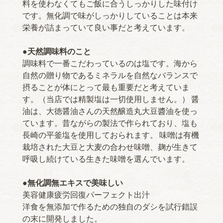
料を使わなくてもご飯に合うしっかりした味付け
です。無化調で味がしっかりしていることは本来
栄養が詰まっていて良い事だと考えています。
●天然調味料のこと
調味料で一番こだわっているのは塩です。海から
自然の贈り物であるミネラルを自然なバランスで
摂ることが体にとって最も重要だと考えていま
す。（当店では精製塩は一切使用しません。） 醤
油は、大徳醤油さんの天然醸造丸大豆醬油を使っ
ています。昔ながらの製法で作られており、塩も
長崎の平釜塩を使用しておられます。 味噌は有機
栽培された大豆と大麦の合わせ味噌、麹が生きて
呼吸し続けている生きた味噌を選んでいます。
●無化調無エキスで美味しい
美容健康疲労回復パーフェクト出汁
洋食を無添加で作るための独自のダシを試行錯誤
の末に開発しました。