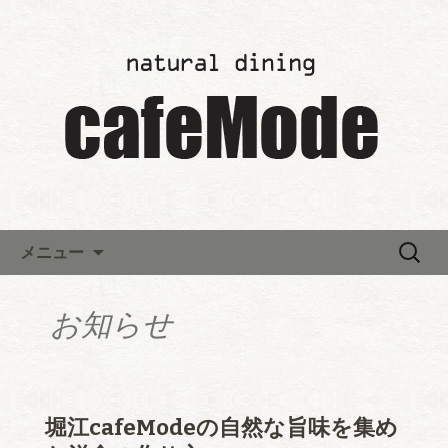
「カフェモード～cafeMode～」の最新
情報
レストランウエディング「カ
フェモード～cafeMode～」か
らのお知らせ
コンテンツへ移動
検
メニュー
索:
お知らせ
堀江cafeModeの自然な旨味を集め