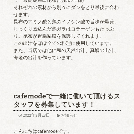
ラ 最高級羅臼昆布(昆布の王様)
それぞれの素材から別々にダシをとり最後に合わ
せます。
昆布のアミノ酸と鶏のイノシン酸で旨味が爆発、
じっくり煮込んだ鶏ガラはコラーゲンもたっぷ
り。昆布が胃腸粘膜を保護してくれます。
この出汁をほぼ全ての料理に使用しています。
また、当店では他に和の天然出汁、真鯛の出汁、
海老の出汁を作っています。
cafemodeで一緒に働いて頂けるス
タッフを募集しています！
2022年3月23日
お知らせ
こんにちはcafemodeです。