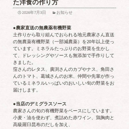
た洋食の作り方
2026年7月3日
お知らせ
●農家直送の無農薬有機野菜
土作りから取り組んでおられる地元農家さん直送
の無農薬有機野菜（一部減農薬）を20年以上使っ
ています。ミネラルたっぷりのお野菜を生かし
て、ドレッシングやソースも無添加で手作りして
きました。
窪さんのレタス、廣渕さんのカブやナス、角田さ
んのトマト、葛城さんのお米、仲間や先輩が作っ
ているミネラルいっぱいのおいしい旬の野菜をお
届けします。
●当店のデミグラスソース
農家さんの旬の有機野菜をベースにしています。
小麦・油を使わず、煮詰めた赤ワイン、鶏胸肉と
高級羅臼昆布のだしを加え、