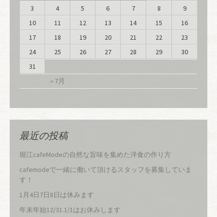
3
4
5
6
7
8
9
10
11
12
13
14
15
16
17
18
19
20
21
22
23
24
25
26
27
28
29
30
31
« 7月
最近の投稿
堀江cafeModeの自然な旨味を集めた洋食の作り方
cafemodeで一緒に働いて頂けるスタッフを募集していま
す！
1月4日7日8日は休みます
年末年始12/31.1/1はお休みします