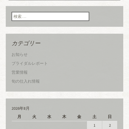
ン
検索:
カテゴリー
お知らせ
ブライダルレポート
営業情報
旬の仕入れ情報
2026年8月
月
火
水
木
金
土
日
1
2