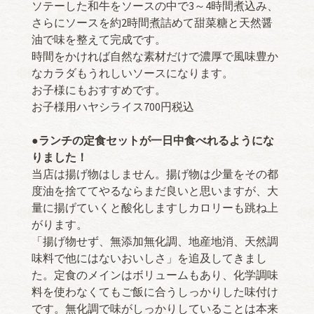
ソテーした和牛をソースの中で3～4時間煮込み、
さらにソースを約2時間煮詰めて甜菜糖と天然醤
油で味を整えて完成です。
時間をかければ自然な素材だけで濃厚で風味豊か
なカラダもうれしいソースになります。
お子様にもおすすめです。
お子様用ハヤシライス700円税込
●ランチの定食セットが一日中食べれるようにな
りました！
当店は揚げ物はしません。揚げ物は少量をその都
度油を捨ててやるならまだ良いと思いますが、大
量に揚げていくと酸化しますしカロリーも跳ね上
がります。
「揚げ物せず、無添加無化調、地産地消、天然調
味料で他にはないおいしさ」を追及してきまし
た。定食のメインはボリュームもあり、化学調味
料を使わなくてもご飯に合うしっかりした味付け
です。無化調で味がしっかりしていることは本来