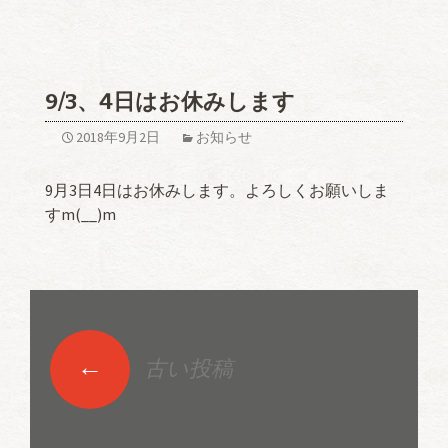
9/3、4日はお休みします
2018年9月2日
お知らせ
9月3日4日はお休みします。よろしくお願いしま
すm(__)m
←
古い投稿
投稿ナビゲーショ