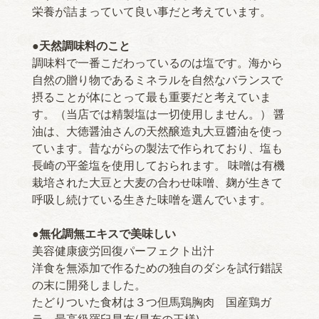
栄養が詰まっていて良い事だと考えています。
●天然調味料のこと
調味料で一番こだわっているのは塩です。海から
自然の贈り物であるミネラルを自然なバランスで
摂ることが体にとって最も重要だと考えていま
す。（当店では精製塩は一切使用しません。） 醤
油は、大徳醤油さんの天然醸造丸大豆醬油を使っ
ています。昔ながらの製法で作られており、塩も
長崎の平釜塩を使用しておられます。 味噌は有機
栽培された大豆と大麦の合わせ味噌、麹が生きて
呼吸し続けている生きた味噌を選んでいます。
●無化調無エキスで美味しい
美容健康疲労回復パーフェクト出汁
洋食を無添加で作るための独自のダシを試行錯誤
の末に開発しました。
たどりついた食材は３つ但馬鶏胸肉 国産鶏ガ