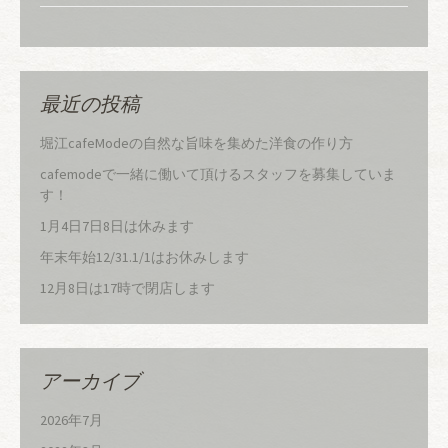
最近の投稿
堀江cafeModeの自然な旨味を集めた洋食の作り方
cafemodeで一緒に働いて頂けるスタッフを募集していま
す！
1月4日7日8日は休みます
年末年始12/31.1/1はお休みします
12月8日は17時で閉店します
アーカイブ
2026年7月