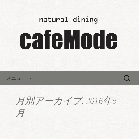
「カフェモード～cafeMode～」の最新
情報
レストランウエディング「カ
フェモード～cafeMode～」か
らのお知らせ
コンテンツへ移動
検
メニュー
索:
月別アーカイブ: 2016年5
月