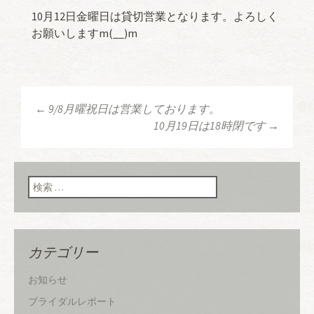
10月12日金曜日は貸切営業となります。よろしく
お願いしますm(__)m
←
9/8月曜祝日は営業しております。
投稿ナビゲーショ
10月19日は18時閉です
→
ン
検索:
カテゴリー
お知らせ
ブライダルレポート