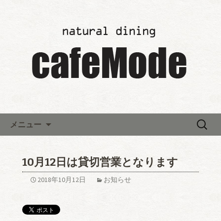
「カフェモード～cafeMode～」の最新
情報
レストランウエディング「カ
フェモード～cafeMode～」か
らのお知らせ
コンテンツへ移動
検
メニュー
索:
10月12日は貸切営業となります
2018年10月12日
お知らせ