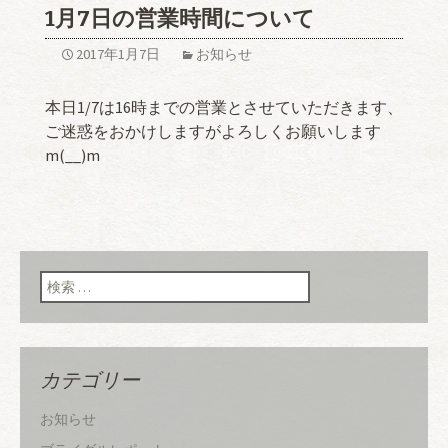
1月7日の営業時間について
2017年1月7日
お知らせ
本日1/7は16時までの営業とさせていただきます、
ご迷惑をおかけしますがよろしくお願いします
m(__)m
検索:
カテゴリー
お知らせ