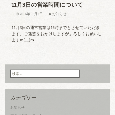
11月3日の営業時間について
2016年11月3日
お知らせ
11月3日の通常営業は16時までとさせていただき
ます。ご迷惑をおかけしますがよろしくお願いし
ますm(__)m
検索:
カテゴリー
お知らせ