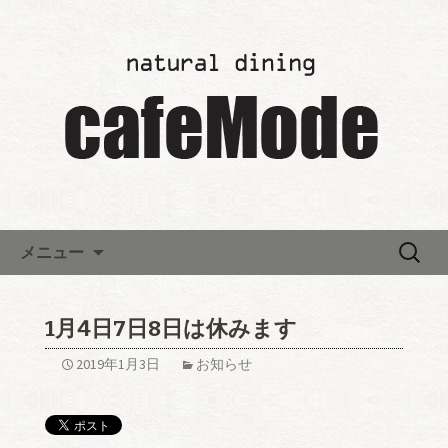
「カフェモード～cafeMode～」の最新
情報
レストランウエディング「カ
フェモード～cafeMode～」か
らのお知らせ
コンテンツへ移動
検
メニュー
索:
1月4日7日8日は休みます
2019年1月3日
お知らせ