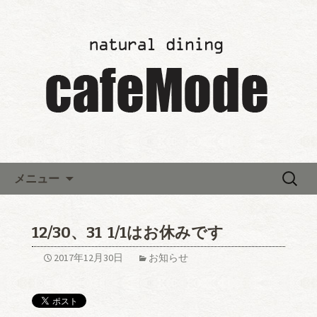
「カフェモード～cafeMode～」の最新
情報
レストランウエディング「カ
フェモード～cafeMode～」か
らのお知らせ
コンテンツへ移動
検
メニュー
索:
12/30、31 1/1はお休みです
2017年12月30日
お知らせ