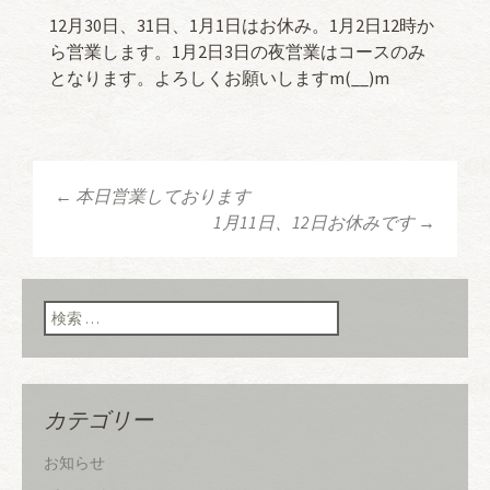
12月30日、31日、1月1日はお休み。1月2日12時か
ら営業します。1月2日3日の夜営業はコースのみ
となります。よろしくお願いしますm(__)m
←
本日営業しております
投稿ナビゲーショ
1月11日、12日お休みです
→
ン
検索:
カテゴリー
お知らせ