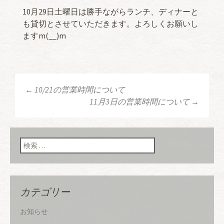
10月29日土曜日は勝手ながらランチ、ディナーと
も貸切とさせていただきます。よろしくお願いし
ますm(__)m
←
10/21の営業時間について
投稿ナビゲーショ
11月3日の営業時間について
→
ン
検索:
カテゴリー
お知らせ