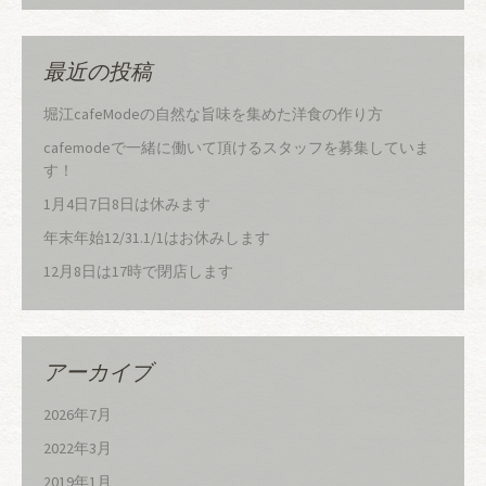
最近の投稿
堀江cafeModeの自然な旨味を集めた洋食の作り方
cafemodeで一緒に働いて頂けるスタッフを募集していま
す！
1月4日7日8日は休みます
年末年始12/31.1/1はお休みします
12月8日は17時で閉店します
アーカイブ
2026年7月
2022年3月
2019年1月