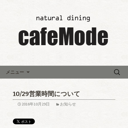
「カフェモード～cafeMode～」の最新
情報
レストランウエディング「カ
フェモード～cafeMode～」か
らのお知らせ
コンテンツへ移動
検
メニュー
索:
10/29営業時間について
2016年10月29日
お知らせ