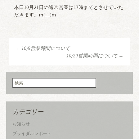
本日10月21日の通常営業は17時までとさせていた
だきます。m(__)m
←
10/9営業時間について
投稿ナビゲーショ
10/29営業時間について
→
ン
検索:
カテゴリー
お知らせ
ブライダルレポート