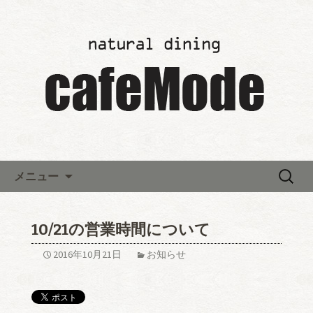
「カフェモード～cafeMode～」の最新
情報
レストランウエディング「カ
フェモード～cafeMode～」か
らのお知らせ
コンテンツへ移動
検
メニュー
索:
10/21の営業時間について
2016年10月21日
お知らせ