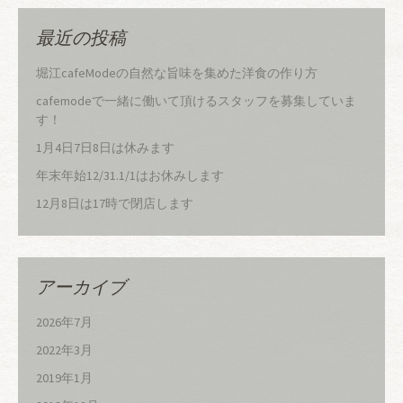
最近の投稿
堀江cafeModeの自然な旨味を集めた洋食の作り方
cafemodeで一緒に働いて頂けるスタッフを募集していま
す！
1月4日7日8日は休みます
年末年始12/31.1/1はお休みします
12月8日は17時で閉店します
アーカイブ
2026年7月
2022年3月
2019年1月