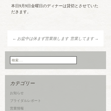
本日9月9日金曜日のディナーは貸切とさせていた
だきます。
←
お盆中は休まず営業致します
営業してます
→
投稿ナビゲーショ
ン
検索:
カテゴリー
お知らせ
ブライダルレポート
営業情報