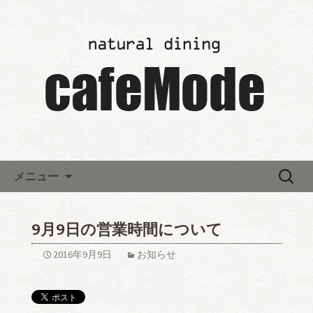
「カフェモード～cafeMode～」の最新
情報
レストランウエディング「カ
フェモード～cafeMode～」か
らのお知らせ
コンテンツへ移動
検
メニュー
索:
9月9日の営業時間について
2016年9月9日
お知らせ