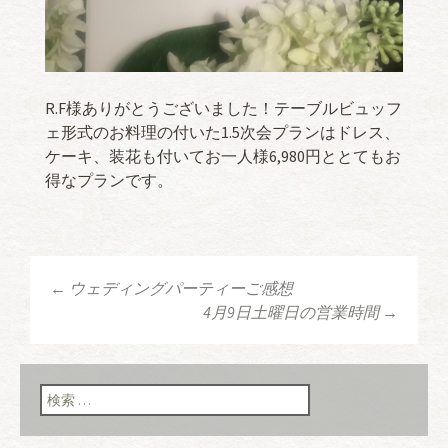
R.F様ありがとうございました！テーブルビュッフ
ェ形式のお料理の付いた1.5次会プランはドレス、
ケーキ、装花も付いてお一人様6,980円ととてもお
得なプランです。
←
ウェディングパーティーご感想
投稿ナビゲーショ
4月9日土曜日の営業時間
→
ン
検索: