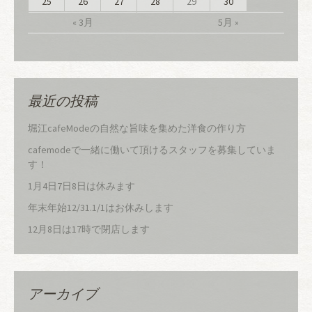
25
26
27
28
29
30
« 3月
5月 »
最近の投稿
堀江cafeModeの自然な旨味を集めた洋食の作り方
cafemodeで一緒に働いて頂けるスタッフを募集していま
す！
1月4日7日8日は休みます
年末年始12/31.1/1はお休みします
12月8日は17時で閉店します
アーカイブ