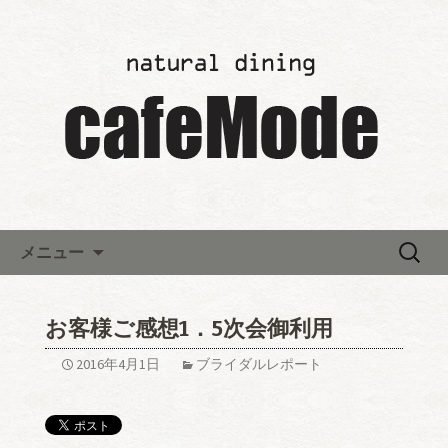
「カフェモード～cafeMode～」の最新
情報
レストランウエディング「カ
フェモード～cafeMode～」か
らのお知らせ
コンテンツへ移動
検
メニュー
索:
お客様ご感想1．5次会御利用
2016年4月1日
ブライダルレポート