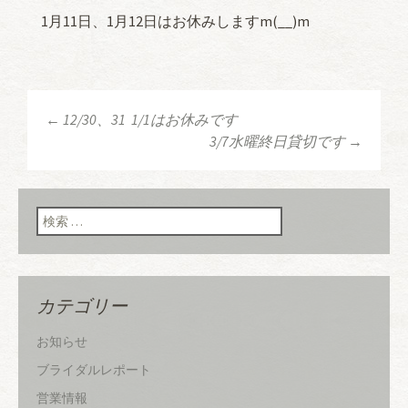
1月11日、1月12日はお休みしますm(__)m
←
12/30、31 1/1はお休みです
投稿ナビゲーショ
3/7水曜終日貸切です
→
ン
検索:
カテゴリー
お知らせ
ブライダルレポート
営業情報