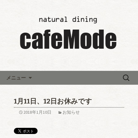
「カフェモード～cafeMode～」の最新
情報
レストランウエディング「カ
フェモード～cafeMode～」か
らのお知らせ
コンテンツへ移動
検
メニュー
索:
1月11日、12日お休みです
2018年1月10日
お知らせ